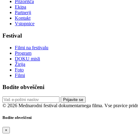
Prizorišča
Ekipa
Partnerji
Kontakt
Vstopnice
Festival
Filmi na festivalu
Program
DOKU misli
Žirija
Foto
Filmi
Bodite obveščeni
Prijavite se
© 2026 Mednarodni festival dokumentarnega filma. Vse pravice pridr
Bodite obveščeni
×