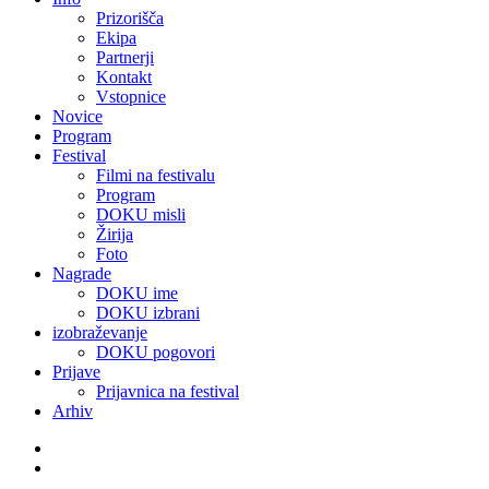
Prizorišča
Ekipa
Partnerji
Kontakt
Vstopnice
Novice
Program
Festival
Filmi na festivalu
Program
DOKU misli
Žirija
Foto
Nagrade
DOKU ime
DOKU izbrani
izobraževanje
DOKU pogovori
Prijave
Prijavnica na festival
Arhiv