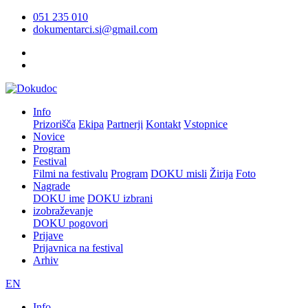
051 235 010
dokumentarci.si@gmail.com
Info
Prizorišča
Ekipa
Partnerji
Kontakt
Vstopnice
Novice
Program
Festival
Filmi na festivalu
Program
DOKU misli
Žirija
Foto
Nagrade
DOKU ime
DOKU izbrani
izobraževanje
DOKU pogovori
Prijave
Prijavnica na festival
Arhiv
EN
Info