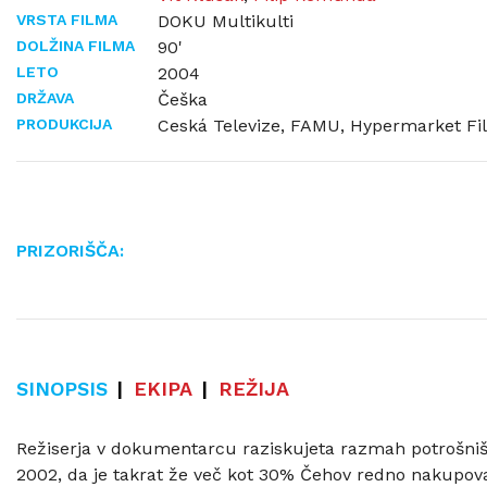
VRSTA FILMA
DOKU Multikulti
DOLŽINA FILMA
90'
LETO
2004
DRŽAVA
Češka
PRODUKCIJA
Ceská Televize, FAMU, Hypermarket Fi
PRIZORIŠČA:
SINOPSIS
EKIPA
REŽIJA
Režiserja v dokumentarcu raziskujeta razmah potrošništ
2002, da je takrat že več kot 30% Čehov redno nakupova