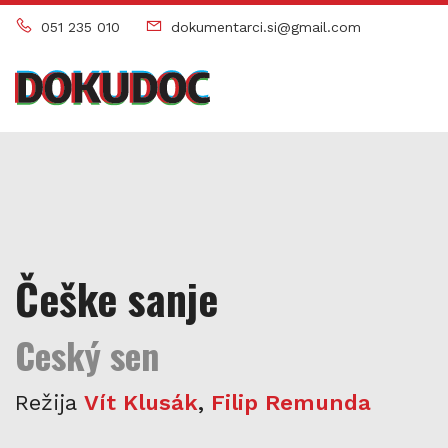
051 235 010
dokumentarci.si@gmail.com
Češke sanje
Ceský sen
Režija
Vít Klusák
,
Filip Remunda