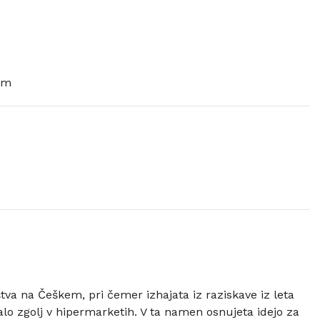
lm
va na Češkem, pri čemer izhajata iz raziskave iz leta
lo zgolj v hipermarketih. V ta namen osnujeta idejo za