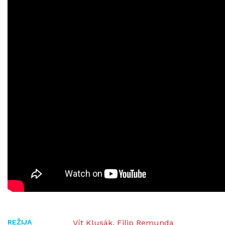
REŽIJA
Vít Klusák
,
Filip Remunda