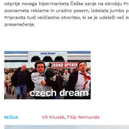
odprtje novega hipermarketa Češke sanje na obrobju Pra
posnameta reklame in uradno pesem, izdelata jumbo plak
Pripravita tudi veličastno otvoritev, ki se je udeleži več 
presenečenje.
Vít Klusák
,
Filip Remunda
REŽIJA