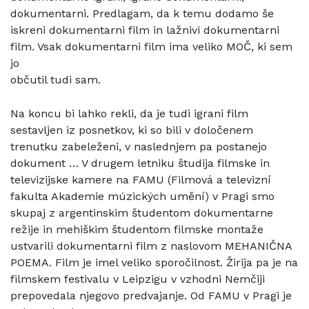
dokumentarni. Predlagam, da k temu dodamo še
iskreni dokumentarni film in lažnivi dokumentarni
film. Vsak dokumentarni film ima veliko MOČ, ki sem
jo
občutil tudi sam.
Na koncu bi lahko rekli, da je tudi igrani film
sestavljen iz posnetkov, ki so bili v določenem
trenutku zabeleženi, v naslednjem pa postanejo
dokument … V drugem letniku študija filmske in
televizijske kamere na FAMU (Filmová a televizní
fakulta Akademie múzických umění) v Pragi smo
skupaj z argentinskim študentom dokumentarne
režije in mehiškim študentom filmske montaže
ustvarili dokumentarni film z naslovom MEHANIČNA
POEMA. Film je imel veliko sporočilnost. Žirija pa je na
filmskem festivalu v Leipzigu v vzhodni Nemčiji
prepovedala njegovo predvajanje. Od FAMU v Pragi je