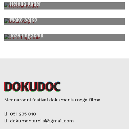
2013
Helena Koder
2012
Mako Sajko
Jože Pogačnik
Mednarodni festival dokumentarnega filma
051 235 010
dokumentarci.si@gmail.com