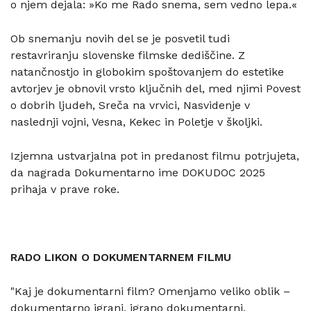
o njem dejala: »Ko me Rado snema, sem vedno lepa.«
Ob snemanju novih del se je posvetil tudi
restavriranju slovenske filmske dediščine. Z
natančnostjo in globokim spoštovanjem do estetike
avtorjev je obnovil vrsto ključnih del, med njimi Povest
o dobrih ljudeh, Sreča na vrvici, Nasvidenje v
naslednji vojni, Vesna, Kekec in Poletje v školjki.
Izjemna ustvarjalna pot in predanost filmu potrjujeta,
da nagrada Dokumentarno ime DOKUDOC 2025
prihaja v prave roke.
RADO LIKON O DOKUMENTARNEM FILMU
"Kaj je dokumentarni film? Omenjamo veliko oblik –
dokumentarno igrani, igrano dokumentarni,