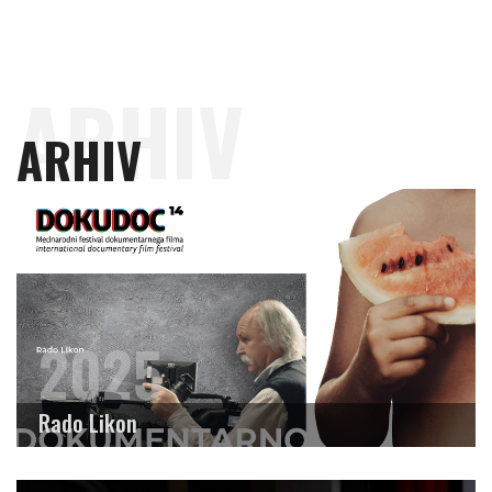
ARHIV
ARHIV
2025
Rado Likon