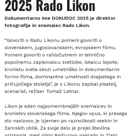
2025 Rado Likon
Dokumentarno ime DOKUDOC 2025 je direktor
fotografije in snemalec Rado Likon.
“Govoriti o Radu Likonu pomeni govoriti o
slovenskem, jugoslovanskem, evropskem filmu.
Pomeni govoriti o rahločutnem in tehnično
popolnemu zapisovalcu svetlobe, iskalcu lepote,
kronistu sveta skozi umetniško in dokumentarno
formo filma, dominantne umetnosti dvajsetega in
pričujočega stoletja”, je o Likonu zapisal pisatelj,
scenarist, režiser Tomaž Letnar.
Likon je eden najpomembnejših snemalcev in
kronistov slovenskega filma. Njegov opus, ki presega
sto naslovov, je izjemen po raznolikosti vsebin in
žanrskih oblik. Za svoje delo je prejel številna
priznanja, med njimi Badjurovo nagrado in Zlato