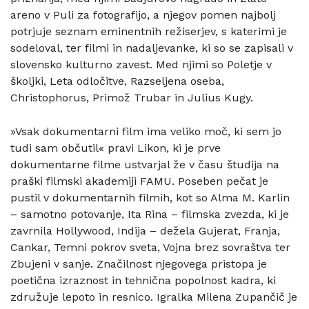
areno v Puli za fotografijo, a njegov pomen najbolj
potrjuje seznam eminentnih režiserjev, s katerimi je
sodeloval, ter filmi in nadaljevanke, ki so se zapisali v
slovensko kulturno zavest. Med njimi so Poletje v
školjki, Leta odločitve, Razseljena oseba,
Christophorus, Primož Trubar in Julius Kugy.
»Vsak dokumentarni film ima veliko moč, ki sem jo
tudi sam občutil« pravi Likon, ki je prve
dokumentarne filme ustvarjal že v času študija na
praški filmski akademiji FAMU. Poseben pečat je
pustil v dokumentarnih filmih, kot so Alma M. Karlin
– samotno potovanje, Ita Rina – filmska zvezda, ki je
zavrnila Hollywood, Indija – dežela Gujerat, Franja,
Cankar, Temni pokrov sveta, Vojna brez sovraštva ter
Zbujeni v sanje. Značilnost njegovega pristopa je
poetična izraznost in tehnična popolnost kadra, ki
združuje lepoto in resnico. Igralka Milena Zupančič je